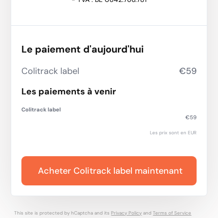
Le paiement d'aujourd'hui
Colitrack label
€59
Les paiements à venir
Colitrack label
€59
Les prix sont en EUR
Acheter Colitrack label maintenant
This site is protected by hCaptcha and its
Privacy Policy
and
Terms of Service